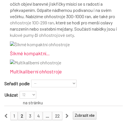
očích objeví barevné jiskřičky mísící se s radostí a
překvapením. Odpalte nádhernou podívanou i na svém
večírku. Nabízíme ohňostroje 300-1000 ran, ale také pro
ohňostroje 100-299 ran
, které se hodí pro menší oslavy
narozenin nebo svatební mejdany. Součástí nabídky jsou i
kulové pumy
či
ohňostrojové sety
.
Šikmé kompaktní...
Multikaliberní ohňostroje
Seřadit podle
Ukázat
na stránku
1
2
3
4
...
22
Zobrazit vše