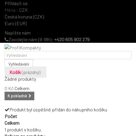
Přihlásit se
Měna :
CZK
Česká koruna (CZK)
Euro (EUR)
Napište nám
Zavolejte nám (9-18h):
+420 605 902 279
Vyhledávání
Košík
(prázdný)
Žádné produkty
0 Kč
Celkem
K pokladně
Produkt byl úspěšně přidán do nákupního košíku
Počet
Celkem
1 produkt v košíku.