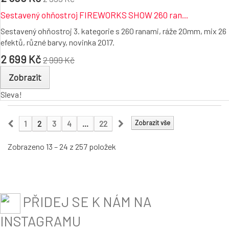
Sestavený ohňostroj FIREWORKS SHOW 260 ran...
Sestavený ohňostroj 3. kategorie s 260 ranami, ráže 20mm, mix 26
efektů, různé barvy, novinka 2017.
2 699 Kč
2 999 Kč
Zobrazit
Sleva!
1
2
3
4
...
22
Zobrazit vše
Zobrazeno 13 – 24 z 257 položek
PŘIDEJ SE K NÁM NA
INSTAGRAMU