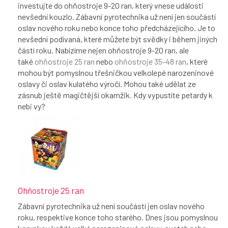
investujte do ohňostroje 9-20 ran, který vnese události
nevšední kouzlo. Zábavní pyrotechnika už není jen součástí
oslav nového roku nebo konce toho předcházejícího. Je to
nevšední podívaná, které můžete být svědky i během jiných
částí roku. Nabízíme nejen ohňostroje 9-20 ran, ale
také
ohňostroje 25 ran
nebo
ohňostroje 35-48 ran
, které
mohou být pomyslnou třešničkou velkolepé narozeninové
oslavy či oslav kulatého výročí. Mohou také udělat ze
zásnub ještě magičtější okamžik. Kdy vypustíte petardy k
nebi vy?
Ohňostroje 25 ran
Zábavní pyrotechnika už není součástí jen oslav nového
roku, respektive konce toho starého. Dnes jsou pomyslnou