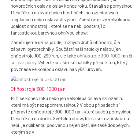
novoročních oslav a oslav konce roku. Stávají se pomyslnou
třešničkou na svatebních hostinách, narozeninových
mejdanech nebo oslavách výročí. Zpestřete i vy velkolepou
událost ohňostroji, které se na nebi postarají o
fantastickou barevnou ohnivou show!
Zaměřujeme se na prodej různých druhů ohňostrojů a
zábavní pyrotechniky. Součástí naší nabídky nejsou jen
ohňostroje 100-299 ran, ale také
ohňostroje 300-1000
ran či
kulové pumy
. Vyberte si z široké nabídky přesně ten, který
povznese velkolepou oslavu na vyšší úroveň.
Ohňostroje 300-1000 ran
Blíží se konec roku nebo jen velkolepá oslava narozenin,
která má být nezapomenutelnou? V obou případech si
připravte ohňostroje 300-1000 ran, které budou pomyslnou
třešničkou na dortu. Světelná show, která se rozprskne na
nebi, je oblíbenou podívanou nejen dětí, ale také dospělých,
kterým se v