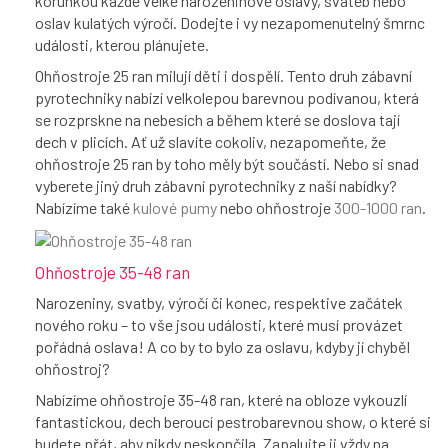
korunkou každé velké narozeninové oslavy, svateb nebo
oslav kulatých výročí. Dodejte i vy nezapomenutelný šmrnc
události, kterou plánujete.
Ohňostroje 25 ran milují děti i dospělí. Tento druh zábavní
pyrotechniky nabízí velkolepou barevnou podívanou, která
se rozprskne na nebesích a během které se doslova tají
dech v plicích. Ať už slavíte cokoliv, nezapomeňte, že
ohňostroje 25 ran by toho měly být součástí. Nebo si snad
vyberete jiný druh zábavní pyrotechniky z naší nabídky?
Nabízíme také
kulové pumy
nebo ohňostroje
300-1000 ran
.
Ohňostroje 35-48 ran
Narozeniny, svatby, výročí či konec, respektive začátek
nového roku – to vše jsou události, které musí provázet
pořádná oslava! A co by to bylo za oslavu, kdyby jí chyběl
ohňostroj?
Nabízíme ohňostroje 35-48 ran, které na obloze vykouzlí
fantastickou, dech beroucí pestrobarevnou show, o které si
budete přát, aby nikdy neskončila. Zapalujte ji vždy na