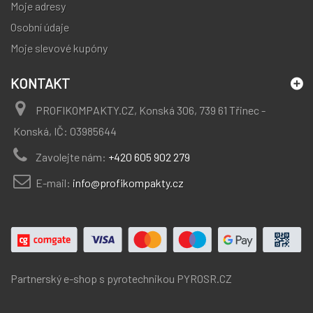
Moje adresy
Osobní údaje
Moje slevové kupóny
KONTAKT
PROFIKOMPAKTY.CZ, Konská 306, 739 61 Třinec -
Konská, IČ: 03985644
Zavolejte nám:
+420 605 902 279
E-mail:
info@profikompakty.cz
Partnerský e-shop s pyrotechnikou
PYROSR.CZ