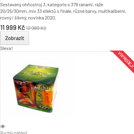
Sestavený ohňostroj 3. kategorie s 379 ranami, ráže
20/25/30mm, mix 33 efektů s finále, různé barvy, multikaliberní,
rovný i šikmý, novinka 2020.
11 999 Kč
12 989 Kč
Zobrazit
Sleva!
VÝPRODEJ
Rychlý náhled