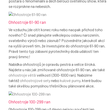
postará o fenomenální a dech beroucí světelnou show, která
se rozprskne na nebesích.
Ohňostroje 61-90 ran
Ve vzduchu jde cítit konec roku nebo naopak příchod toho
nového? Či snad plánujete velkolepou oslavu narozenin,
svatebního výročí nebo zásnub? Pozvedněte jakoukoli akci
na vyšší úroveň tím, že investujete do ohňostroje 61-90 ran.
Právě tento typ zábavní pyrotechniky dodá události ten
pravý šmrnc!
Nabídka ohňostrojů je opravdu pestrá a velice široká.
Najdete u nás jak zmiňované ohňostroje 61-90 ran, ale také
ohňostroje větší
velikosti (300-1000 ran). Nabízíme
taktéž
ohňostrojové sety
nebo
kulové pumy
, které budou
také skvělou pomyslnou třešničkou plánované akce.
Ohňostroje 100-299 ran
Ohňostroje 100-299 ran už dávno nejsou součástí jen