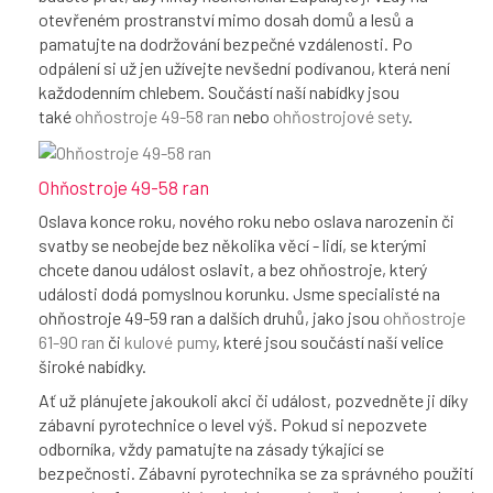
otevřeném prostranství mimo dosah domů a lesů a
pamatujte na dodržování bezpečné vzdálenosti. Po
odpálení si už jen užívejte nevšední podívanou, která není
každodenním chlebem. Součástí naší nabídky jsou
také
ohňostroje 49-58 ran
nebo
ohňostrojové sety
.
Ohňostroje 49-58 ran
Oslava konce roku, nového roku nebo oslava narozenin či
svatby se neobejde bez několika věcí - lidí, se kterými
chcete danou událost oslavit, a bez ohňostroje, který
události dodá pomyslnou korunku. Jsme specialisté na
ohňostroje 49-59 ran a dalších druhů, jako jsou
ohňostroje
61-90 ran
či
kulové pumy
, které jsou součástí naší velice
široké nabídky.
Ať už plánujete jakoukoli akci či událost, pozvedněte ji díky
zábavní pyrotechnice o level výš. Pokud si nepozvete
odborníka, vždy pamatujte na zásady týkající se
bezpečnosti. Zábavní pyrotechnika se za správného použití