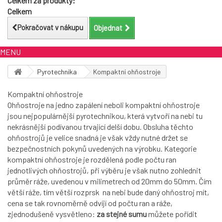
Celkem za produkty:
Celkem
Pokračovat v nákupu
Objednat
MENU
Pyrotechnika
Kompaktní ohňostroje
Kompaktní ohňostroje
Ohňostroje na jedno zapálení neboli kompaktní ohňostroje
jsou nejpopulárnější pyrotechnikou, která vytvoří na nebi tu
nekrásnější podívanou trvající delší dobu. Obsluha těchto
ohňostrojů je velice snadná je však vždy nutné držet se
bezpečnostních pokynů uvedených na výrobku. Kategorie
kompaktní ohňostroje je rozdělená podle počtu ran
jednotlivých ohňostrojů, při výběru je však nutno zohlednit
průměr ráže, uvedenou v milimetrech od 20mm do 50mm. Čím
větší ráže, tím větší rozprsk na nebi bude daný ohňostroj mít,
cena se tak rovnoměrně odvíjí od počtu ran a ráže,
zjednodušeně vysvětleno:
za stejné sumu
můžete pořídit