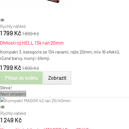
Rychlý náhled
1 799 Kč
1 899 Kč
Ohňostroj HELL 134 ran 20mm
Kompakt 3. kategorie se 134 ranami, ráže 20mm, mix 16 efektů,
různé barvy, rovný i šikmý.
1 799 Kč
1 899 Kč
Přidat do košíku
Zobrazit
Sleva!
Není skladem
Rychlý náhled
1 249 Kč