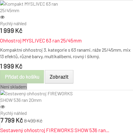
Rychlý náhled
1 999 Kč
Ohňostroj MYSLIVEC 63 ran 25/45mm
Kompaktní ohňostroj 3. kategorie s 63 ranami, ráže 25/45mm, mix
13 efektů, různé barvy, multikaliberní, rovný i šikmý.
1 999 Kč
Přidat do košíku
Zobrazit
Není skladem
Rychlý náhled
7 799 Kč
8 499 Kč
Sestavený ohňostroj FIREWORKS SHOW 536 ran...