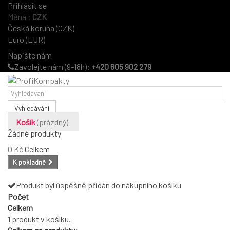
Přihlásit se
Měna :
CZK
Česká koruna (CZK)
Euro (EUR)
Napište nám
Zavolejte nám (9-18h):
+420 605 902 279
Vyhledávání
Košík
(prázdný)
Žádné produkty
0 Kč
Celkem
K pokladně
Produkt byl úspěšně přidán do nákupního košíku
Počet
Celkem
1 produkt v košíku.