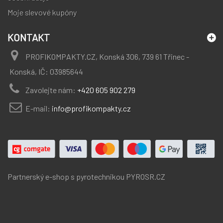
Moje slevové kupóny
KONTAKT
PROFIKOMPAKTY.CZ, Konská 306, 739 61 Třinec -
Konská, IČ: 03985644
Zavolejte nám:
+420 605 902 279
E-mail:
info@profikompakty.cz
Partnerský e-shop s pyrotechnikou
PYROSR.CZ