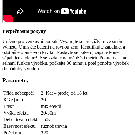
Bezpečnostní pokyny
Určeno pro venkovní použití. Vyvarujte se překážkám ve směru
výmetu. Umístěte baterii na rovnou zem. Identifikujte zápalnici a
odstraňte oranžovou krytku. Postavte se bokem, zapalte konec
zápalnice a okamžitě se vzdalte nejméně 30 metrů. Pokud nastane
selhání funkce výrobku, počkejte 30 minut a poté ponořte výrobek
do nádoby s vodou.
Parametry
Třída nebezpečí
2. Kat – prodej od 18 let
Ráže [mm]
20
Efekt
mix efektů
Výška efektu
20-30m
Délka trvání efektu
150s
Barevnost efektu
různobarevná
Počet ran
320