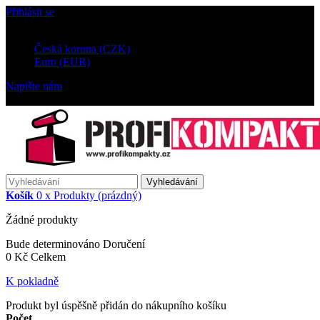
Přihlásit se
Měna :
CZK
Česká koruna (CZK)
Euro (EUR)
Napište nám
Zavolejte nám (9-18h):
+420 605 902 279
Vyhledávání
Košík
0
x
Produkty
(prázdný)
Žádné produkty
Bude determinováno
Doručení
0 Kč
Celkem
K pokladně
Produkt byl úspěšně přidán do nákupního košíku
Počet