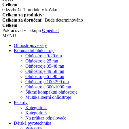
Celkem
0
ks zboží.
1 produkt v košíku.
Celkem za produkty:
Celkem za doručení:
Bude determinováno
Celkem
Pokračovat v nákupu
Objednat
MENU
Ohňostrojové sety
Kompaktní ohňostroje
Ohňostroje 9-20 ran
Ohňostroje 25 ran
Ohňostroje 35-48 ran
Ohňostroje 49-58 ran
Ohňostroje 61-90 ran
Ohňostroje 100-299 ran
Ohňostroje 300-1000 ran
Šikmé kompaktní ohňostroje
Multikaliberní ohňostroje
Petardy
Kategorie 2
Kategorie 3
Na průkaz odpalovače
Dětská pyrotechnika
Prskavky