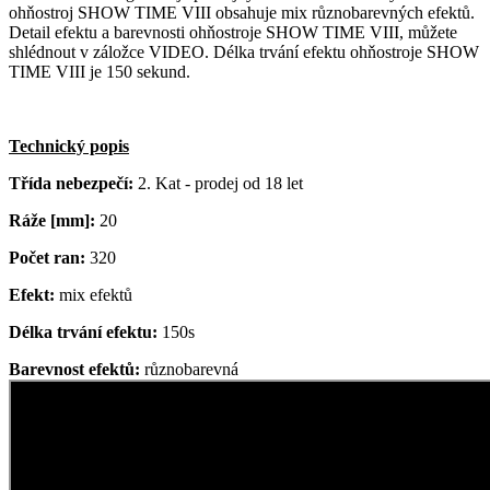
ohňostroj SHOW TIME VIII obsahuje mix různobarevných efektů.
Detail efektu a barevnosti ohňostroje SHOW TIME VIII, můžete
shlédnout v záložce VIDEO. Délka trvání efektu ohňostroje SHOW
TIME VIII je 150 sekund.
Technický popis
Třída nebezpečí:
2. Kat - prodej od 18 let
Ráže
[mm]
:
20
Počet ran:
320
Efekt:
mix efektů
Délka trvání efektu:
150s
Barevnost efektů:
různobarevná