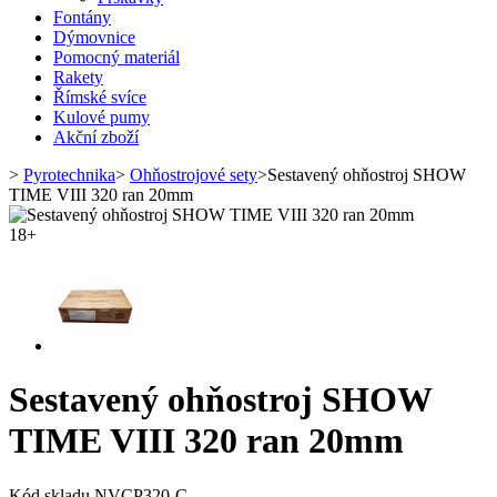
Fontány
Dýmovnice
Pomocný materiál
Rakety
Římské svíce
Kulové pumy
Akční zboží
>
Pyrotechnika
>
Ohňostrojové sety
>
Sestavený ohňostroj SHOW
TIME VIII 320 ran 20mm
18+
Sestavený ohňostroj SHOW
TIME VIII 320 ran 20mm
Kód skladu
NVCP320-C