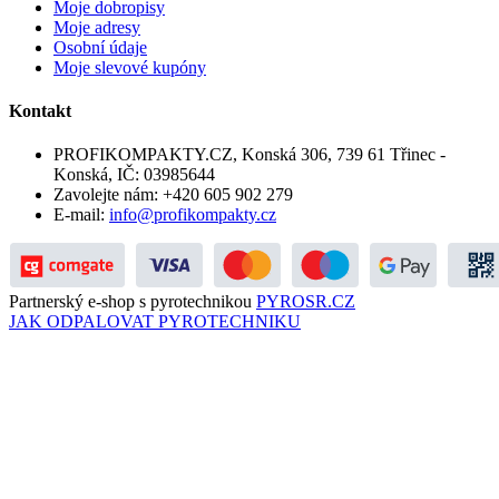
Moje dobropisy
Moje adresy
Osobní údaje
Moje slevové kupóny
Kontakt
PROFIKOMPAKTY.CZ, Konská 306, 739 61 Třinec -
Konská, IČ: 03985644
Zavolejte nám:
+420 605 902 279
E-mail:
info@profikompakty.cz
Partnerský e-shop s pyrotechnikou
PYROSR.CZ
JAK ODPALOVAT PYROTECHNIKU