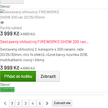
Sleva!
Rychlý náhled
3 999 Kč
4 689 Kč
Sestavený ohňostroj FIREWORKS SHOW 200 ran...
Sestavený ohňostroj 2. kategorie s 200 ranami, ráže
20/25/30mm, mix 14 efektů, různé barvy, novinka 2018,
multikaliberní, rovný i šikmý
3 999 Kč
4 689 Kč
Přidat do košíku
Zobrazit
Sleva!
Skladem
1
2
3
4
5
Zobrazit vše