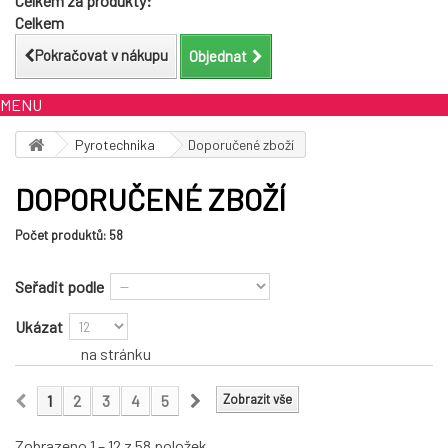
Celkem za produkty:
Celkem
Pokračovat v nákupu
Objednat
MENU
Pyrotechnika
Doporučené zboží
DOPORUČENÉ ZBOŽÍ
Počet produktů: 58
Seřadit podle
Ukázat
na stránku
1
2
3
4
5
Zobrazit vše
Zobrazeno 1 – 12 z 58 položek