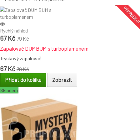
VÝPRODEJ
Rychlý náhled
67 Kč
79 Kč
Zapalovač DUMBUM s turboplamenem
Tryskový zapalovač
67 Kč
79 Kč
Přidat do košíku
Zobrazit
Skladem