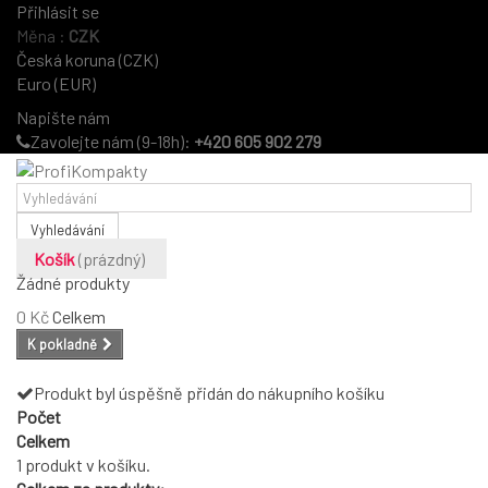
Přihlásit se
Měna :
CZK
Česká koruna (CZK)
Euro (EUR)
Napište nám
Zavolejte nám (9-18h):
+420 605 902 279
Vyhledávání
Košík
(prázdný)
Žádné produkty
0 Kč
Celkem
K pokladně
Produkt byl úspěšně přidán do nákupního košíku
Počet
Celkem
1 produkt v košíku.